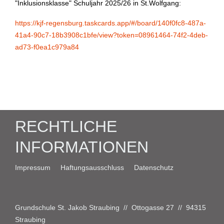
"Inklusionsklasse" Schuljahr 2025/26 in St.Wolfgang:
https://kjf-regensburg.taskcards.app/#/board/140f0fc8-487a-
41a4-90c7-18b3908c1bfe/view?token=08961464-74f2-4deb-
ad73-f0ea1c979a84
RECHTLICHE
INFORMATIONEN
Impressum
Haftungsausschluss
Datenschutz
Grundschule St. Jakob Straubing // Ottogasse 27 // 94315
Straubing